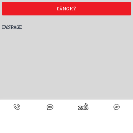
ĐĂNG KÝ
FANPAGE
Bản quyền thuộc về ©
Nội thất Bình Minh
.