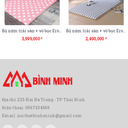
Bộ nệm trải sàn + vỏ bọc Eroomn
Bộ nệm trải sàn + vỏ bọc Eroomn Star size S 105x185cm
3,999,000
2,490,000
đ
đ
Địa chỉ: 223-Hai Bà Trưng - TP Thái Bình
Điện thoại:
0967334569
Email:
noithatbinhminh@gmail.com