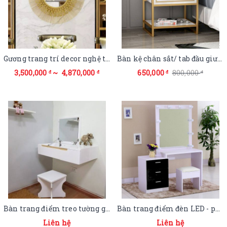
Gương trang trí decor nghệ thuật Hà Nội
Bàn kệ chân sắt/ tab đầu giường gỗ tự nhiên
3,500,000
~ 4,870,000
650,000
800,000
đ
đ
đ
đ
Bàn trang điểm treo tường gỗ MDF
Bàn trang điểm đèn LED - phong cách hiện đại
Liên hệ
Liên hệ