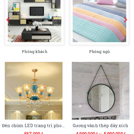
Phòng khách
Phòng ngủ
Đèn chùm LED trang trí phong cách châu Âu XTE 165
Gương vành thép dây xích
567,000
4,990,000
~ 5,990,000
đ
đ
đ