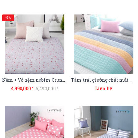
-9%
Nệm + Vỏ nệm nubim Crunky 135x210cm
Tấm trải giường chất mát Harmonydeco màu paste 150x200cm
4,990,000
5,490,000
Liên hệ
đ
đ